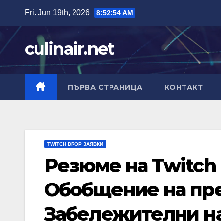
Skip
Fri. Jun 19th, 2026
8:52:55 AM
to
content
culinair.net
ПЪРВА СТРАНИЦА
КОНТАКТ
TWITCH DROP ЗАЯВКИ
Резюме на Twitch D
Обобщение на пр
Забележителни на