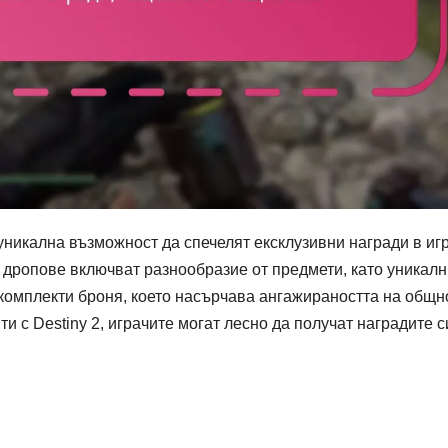
 уникална възможност да спечелят ексклузивни награди в игр
и дропове включват разнообразие от предмети, като уникал
 комплекти броня, което насърчава ангажираността на общн
ти с Destiny 2, играчите могат лесно да получат наградите с