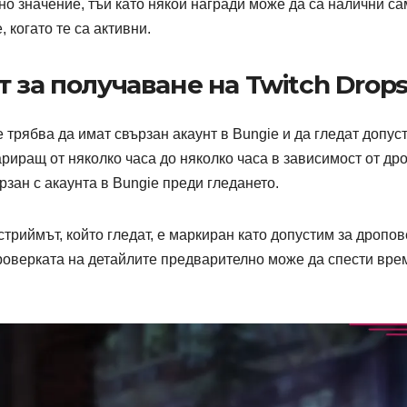
о значение, тъй като някои награди може да са налични са
 когато те са активни.
 за получаване на Twitch Drop
е трябва да имат свързан акаунт в Bungie и да гледат допус
риращ от няколко часа до няколко часа в зависимост от дро
ързан с акаунта в Bungie преди гледането.
стриймът, който гледат, е маркиран като допустим за дропов
проверката на детайлите предварително може да спести вре