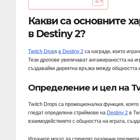
Какви са основните х
в Destiny 2?
Twitch Drop
s
в Destiny 2
са награди, които играч
Тези дропове увеличават ангажираността на иг
създавайки директна връзка между общността и
Определение и цел на Twi
Twitch Drops са промоционална функция, която 
гледат определени стриймове на
Destiny 2
в Tw
взаимодействието с общността на играта, създ
Играчите могат да спечелят различни предмети,