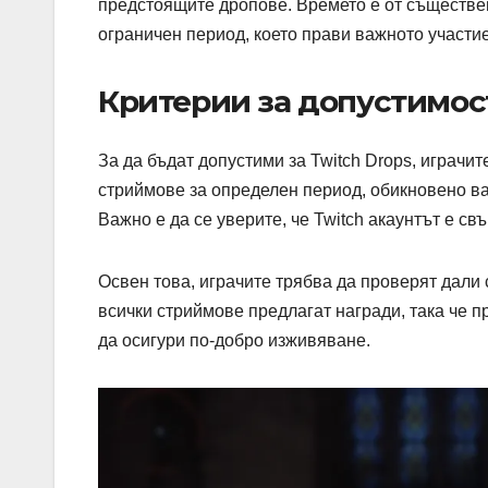
предстоящите дропове. Времето е от съществен
ограничен период, което прави важното участие,
Критерии за допустимост
За да бъдат допустими за Twitch Drops, играчит
стриймове за определен период, обикновено ва
Важно е да се уверите, че Twitch акаунтът е св
Освен това, играчите трябва да проверят дали 
всички стриймове предлагат награди, така че 
да осигури по-добро изживяване.