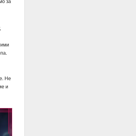
мо за
s
тими
па.
е. Не
ме и