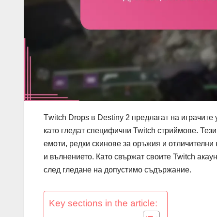
Тwitch Drops в Destiny 2 предлагат на играчите
като гледат специфични Twitch стриймове. Тез
емоти, редки скинове за оръжия и отличителни
и вълнението. Като свържат своите Twitch акаун
след гледане на допустимо съдържание.
Key sections in the article: