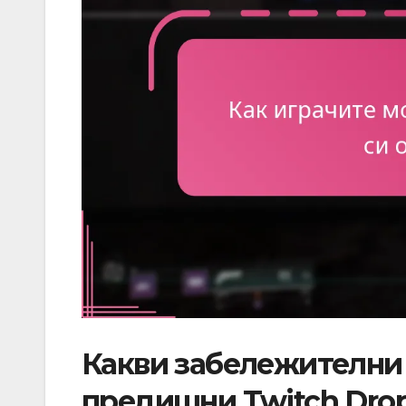
Какви забележителни 
предишни Twitch Dro