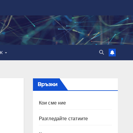
ИК
Връзки
Кои сме ние
Разгледайте статиите