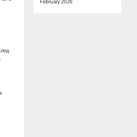
February 2026
след
я
а