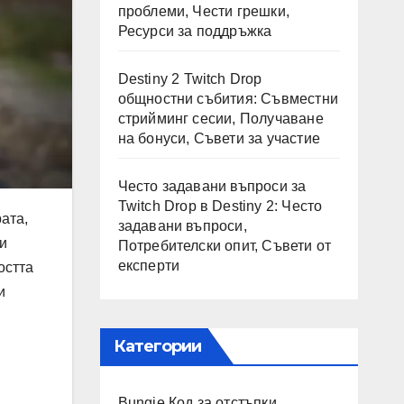
проблеми, Чести грешки,
Ресурси за поддръжка
Destiny 2 Twitch Drop
общностни събития: Съвместни
стрийминг сесии, Получаване
на бонуси, Съвети за участие
Често задавани въпроси за
Twitch Drop в Destiny 2: Често
ата,
задавани въпроси,
ни
Потребителски опит, Съвети от
експерти
остта
и
Категории
Bungie Код за отстъпки