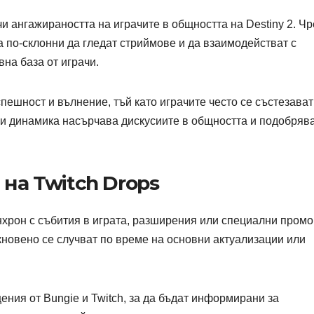
и ангажираността на играчите в общността на Destiny 2. Чр
а по-склонни да гледат стриймове и да взаимодействат с
вна база от играчи.
спешност и вълнение, тъй като играчите често се състезават
зи динамика насърчава дискусиите в общността и подобряв
 на Twitch Drops
инхрон с събития в играта, разширения или специални промо
кновено се случват по време на основни актуализации или
ния от Bungie и Twitch, за да бъдат информирани за