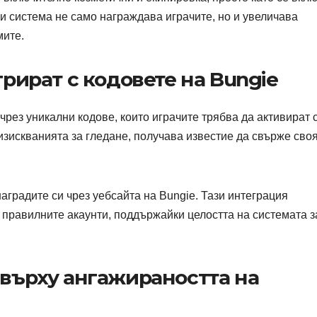
и система не само награждава играчите, но и увеличава
мите.
грират с кодовете на Bungie
 чрез уникални кодове, които играчите трябва да активират 
изискванията за гледане, получава известие да свърже сво
аградите си чрез уебсайта на Bungie. Тази интеграция
а правилните акаунти, поддържайки целостта на системата з
 върху ангажираността на