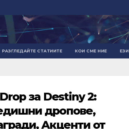
РАЗГЛЕДАЙТЕ СТАТИИТЕ
КОИ СМЕ НИЕ
ЕЗ
rop за Destiny 2:
едишни дропове,
гради, Акценти от