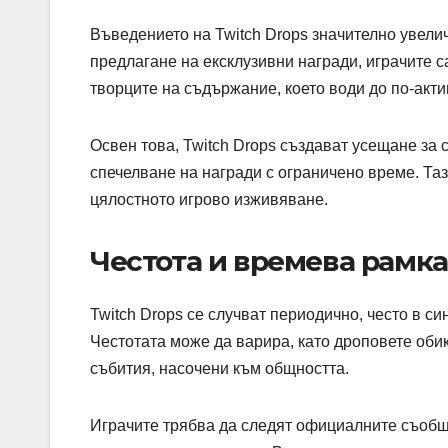
Въведението на Twitch Drops значително увелич
предлагане на ексклузивни награди, играчите с
творците на съдържание, което води до по-акти
Освен това, Twitch Drops създават усещане за 
спечелване на награди с ограничено време. Та
цялостното игрово изживяване.
Честота и времева рамка
Twitch Drops се случват периодично, често в с
Честотата може да варира, като дроповете оби
събития, насочени към общността.
Играчите трябва да следят официалните съобще