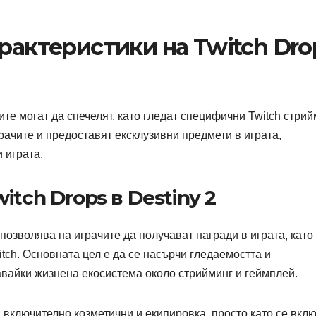
арактеристики на Twitch Dro
ите могат да спечелят, като гледат специфични Twitch стрий
рачите и предоставят ексклузивни предмети в играта,
 играта.
tch Drops в Destiny 2
позволява на играчите да получават награди в играта, като
itch. Основната цел е да се насърчи гледаемостта и
авайки жизнена екосистема около стрийминг и геймплей.
 включително козметични и екипировка, просто като се вклю