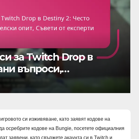
предмети в Destiny 2:
езонни теми, Методи за
 игровото си изживяване, като заявят кодове на
а да осребрите кодове на Bungie, посетете официалния
дат заявени, като свържете акаунта си в Twitch и