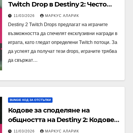
Twitch Drop в Destiny 2: Често
задавани въпроси,
11/03/2026
МАРКУС АЛАРИК
Потребителски опит, Съвети от
Destiny 2 Twitch Drops предлагат на играчите
експерти
възможността да спечелят ексклузивни награди в
играта, като гледат определени Twitch потоци. За
да успеят да получат тези drops, играчите трябва
да свържат…
BUNGIE КОД ЗА ОТСТЪПКИ
Кодове за споделяне на
общността на Destiny 2: Кодове,
генерирани от потребители,
11/03/2026
МАРКУС АЛАРИК