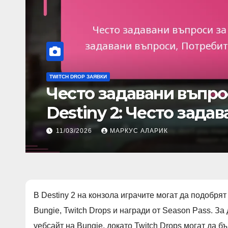
BUNGIE КОД ЗА ОТСТЪПКИ
Кодове за козметични 
Уникални артикули, С
получаване
13/03/2026
МАРКУС АЛАРИК
В Destiny 2 на конзола играчите могат да подобрят
Bungie, Twitch Drops и награди от Season Pass. З
уебсайт на Bungie, докато Twitch Drops могат да бъ