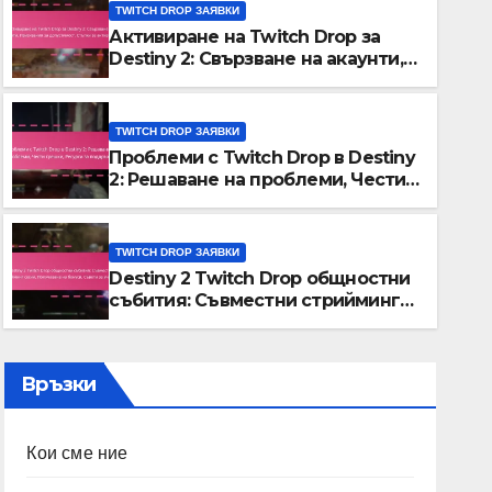
TWITCH DROP ЗАЯВКИ
Активиране на Twitch Drop за
Destiny 2: Свързване на акаунти,
Изисквания за допустимост,
Стъпки за активиране
TWITCH DROP ЗАЯВКИ
Проблеми с Twitch Drop в Destiny
TWITCH DROP ЗАЯВКИ
2: Решаване на проблеми, Чести
Активиране на Twitch Drop 
грешки, Ресурси за поддръжка
Свързване на акаунти, Изи
TWITCH DROP ЗАЯВКИ
допустимост, Стъпки за а
Destiny 2 Twitch Drop общностни
13/03/2026
МАРКУС АЛАРИК
събития: Съвместни стрийминг
сесии, Получаване на бонуси,
Съвети за участие
Връзки
Кои сме ние