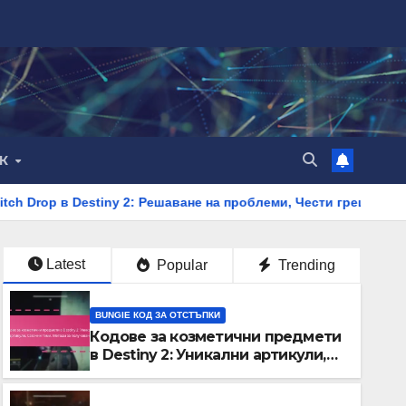
ИК
tiny 2: Решаване на проблеми, Чести грешки, Ресурси за подд
Latest
Popular
Trending
BUNGIE КОД ЗА ОТСТЪПКИ
Кодове за козметични предмети
в Destiny 2: Уникални артикули,
Сезонни теми, Методи за
получаване