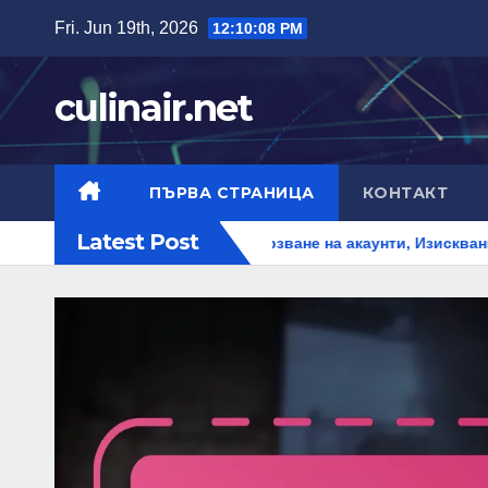
Skip
Fri. Jun 19th, 2026
12:10:10 PM
to
content
culinair.net
ПЪРВА СТРАНИЦА
КОНТАКТ
Latest Post
p за Destiny 2: Свързване на акаунти, Изисквания за допустим