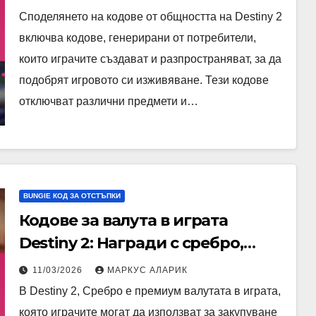
Платформи за споделяне,
Споделянето на кодове от общността на Destiny 2
Етикет при заявяване
включва кодове, генерирани от потребители,
които играчите създават и разпространяват, за да
подобрят игровото си изживяване. Тези кодове
отключват различни предмети и…
BUNGIE КОД ЗА ОТСТЪПКИ
Кодове за валута в играта
Destiny 2: Награди с сребро,
лимити на валута, ограничения
11/03/2026
МАРКУС АЛАРИК
за употреба
В Destiny 2, Сребро е премиум валутата в играта,
която играчите могат да използват за закупуване