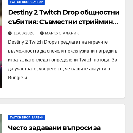
TWITCH DROP ЗАЯВКИ
Destiny 2 Twitch Drop общностни
събития: Съвместни стрийминг
сесии, Получаване на бонуси,
11/03/2026
МАРКУС АЛАРИК
Съвети за участие
Destiny 2 Twitch Drops предлагат на играчите
възможността да спечелят ексклузивни награди в
играта, като гледат определени Twitch потоци. За
да участвате, уверете се, че вашите акаунти в
Bungie и…
TWITCH DROP ЗАЯВКИ
Често задавани въпроси за