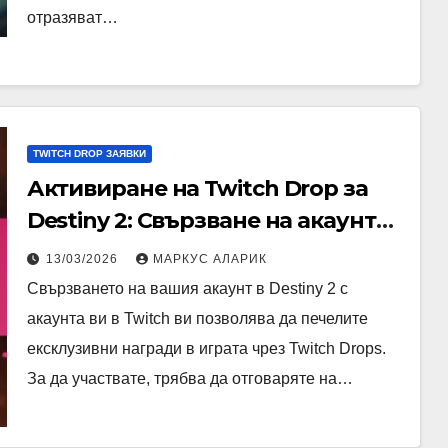
отразяват…
TWITCH DROP ЗАЯВКИ
Активиране на Twitch Drop за
Destiny 2: Свързване на акаунти,
Изисквания за допустимост,
13/03/2026
МАРКУС АЛАРИК
Стъпки за активиране
Свързването на вашия акаунт в Destiny 2 с
акаунта ви в Twitch ви позволява да печелите
ексклузивни награди в играта чрез Twitch Drops.
За да участвате, трябва да отговаряте на…