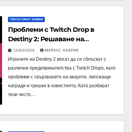
TWITCH DROP ЗАЯВКИ
Проблеми с Twitch Drop в
Destiny 2: Решаване на
проблеми, Чести грешки,
12/03/2026
МАРКУС АЛАРИК
Ресурси за поддръжка
Играчите на Destiny 2 могат да се сблъскат с
различни предизвикателства с Twitch Drops, като
проблеми с свързването на акаунти, липсващи
награди и грешки в известията. Като разбират
тези често…