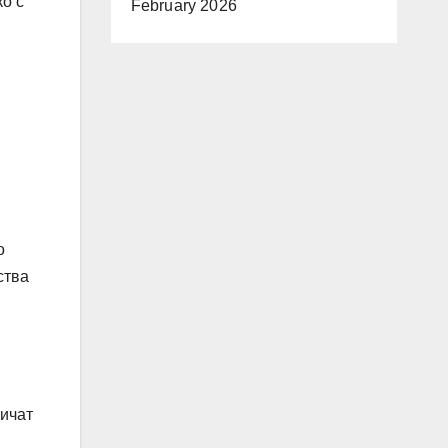
ко с
February 2026
о
ства
личат