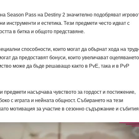
на Season Pass на Destiny 2 значително подобряват игрово
и инструменти и естетика. Тези предмети често идват с
остта в битка и общото представяне.
ециални способности, които могат да обърнат хода на труд
могат да предоставят бонуси, които увеличават оцеляването
мство може да бъде решаващо както в PvE, така и в PvP
и предмети насърчава чувството за гордост и постижение,
око с играта и нейната общност. Събирането на тези
като мотивация за участие в сезонно съдържание и събития