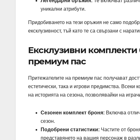
Легендарни оръжия:
Те включват различн
уникални атрибути.
Придобиването на тези оръжия не само подобр
ексклузивност, тъй като те са свързани с нарат
Ексклузивни комплекти 
премиум пас
Притежателите на премиум пас получават достъ
естетически, така и игрови предимства. Всеки 
на историята на сезона, позволявайки на играч
Сезонен комплект броня:
Включва отлич
сезон.
Подобрени статистики:
Частите от броня
представянето на вашия персонаж в разл