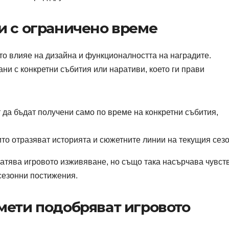
и с ограничено време
то влияе на дизайна и функционалността на наградите.
ани с конкретни събития или наративи, което ги прави
 да бъдат получени само по време на конкретни събития,
то отразяват историята и сюжетните линии на текущия сезо
гатява игровото изживяване, но също така насърчава чувст
 сезонни постижения.
мети подобряват игровото