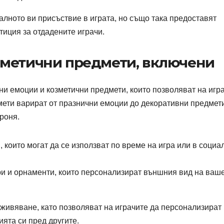
алното ви присъствие в играта, но също така предоставят
тиция за отдадените играчи.
зметични предмети, включени
и емоции и козметични предмети, които позволяват на игр
дмети варират от празнични емоции до декоративни предмет
роня.
които могат да се използват по време на игра или в социа
 и орнаменти, които персонализират външния вид на ваш
живяване, като позволяват на играчите да персонализират
ята си пред другите.