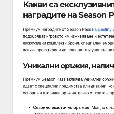
Какви са ексклузивни
наградите на Season Pa
Премиум наградите от Season Pass
на Destiny 
подобряват игровото им изживяване и естетиче
ексклузивни комплекти броня, специални емоци
всички проектирани да повишат пътуването на и
Уникални оръжия, налич
Премиум Season Pass включва уникални оръжия,
идват с специални предимства или дизайни, коит
основни и вторични оръжия, всяко от които е п
Сезонно екзотично оръжие:
Мощно оръжи