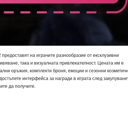
2 предоставят на играчите разнообразие от ексклузивни
ивяване, така и визуалната привлекателност. Цената им е
ални оръжия, комплекти броня, емоции и сезонни козметич
 достъпете интерфейса за награди в играта след закупуване
ете да получите.