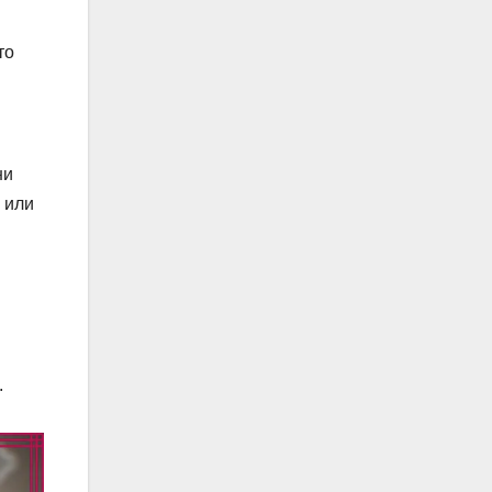
то
ни
 или
.