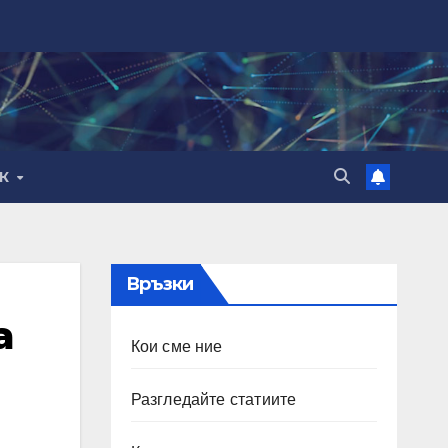
ИК
Връзки
а
Кои сме ние
Разгледайте статиите