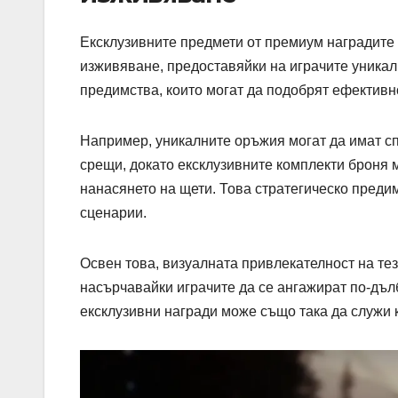
Ексклузивните предмети от премиум наградите 
изживяване, предоставяйки на играчите уникалн
предимства, които могат да подобрят ефективн
Например, уникалните оръжия могат да имат сп
срещи, докато ексклузивните комплекти броня 
нанасянето на щети. Това стратегическо преди
сценарии.
Освен това, визуалната привлекателност на тез
насърчавайки играчите да се ангажират по-дълб
ексклузивни награди може също така да служи 