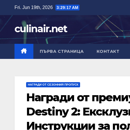
Skip
Fri. Jun 19th, 2026
3:29:18 AM
to
content
culinair.net
ПЪРВА СТРАНИЦА
КОНТАКТ
НАГРАДИ ОТ СЕЗОННИЯ ПРОПУСК
Награди от преми
Destiny 2: Ексклу
Инструкции за по