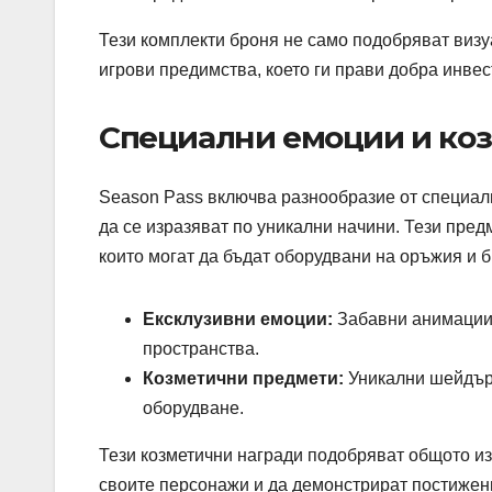
Тези комплекти броня не само подобряват визу
игрови предимства, което ги прави добра инвес
Специални емоции и ко
Season Pass включва разнообразие от специалн
да се изразяват по уникални начини. Тези пре
които могат да бъдат оборудвани на оръжия и б
Ексклузивни емоции:
Забавни анимации, 
пространства.
Козметични предмети:
Уникални шейдъри
оборудване.
Тези козметични награди подобряват общото из
своите персонажи и да демонстрират постижени