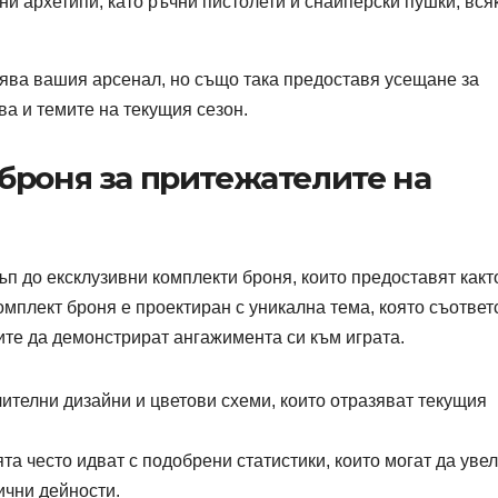
и архетипи, като ръчни пистолети и снайперски пушки, вся
ява вашия арсенал, но също така предоставя усещане за
ива и темите на текущия сезон.
броня за притежателите на
п до ексклузивни комплекти броня, които предоставят какт
комплект броня е проектиран с уникална тема, която съответ
ите да демонстрират ангажимента си към играта.
ителни дизайни и цветови схеми, които отразяват текущия
та често идват с подобрени статистики, които могат да уве
ични дейности.