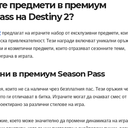
те предмети в премиум
ss на Destiny 2?
2
предлагат на играчите набор от ексклузивни предмети, кои
ска привлекателност. Тези награди включват уникални оръж
и и козметични предмети, които отразяват сезонните теми,
грача в играта.
ни в премиум Season Pass
 които не са налични чрез безплатния пас. Тези оръжия ч
о ги отличават в битка. Играчите могат да очакват смес от
роектирано за различни стилове на игра.
е, което може значително да промени динамиката на игра