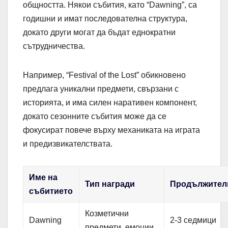
общността. Някои събития, като “Dawning”, са
годишни и имат последователна структура,
докато други могат да бъдат еднократни
сътрудничества.
Например, “Festival of the Lost” обикновено
предлага уникални предмети, свързани с
историята, и има силен наративен компонент,
докато сезонните събития може да се
фокусират повече върху механиката на играта
и предизвикателствата.
Име на
Тип награди
Продължител
събитието
Козметични
Dawning
2-3 седмици
предмети, емоции