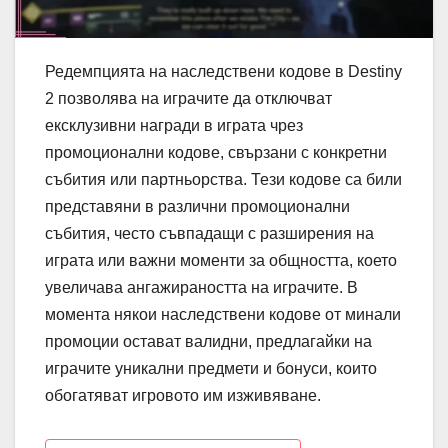
Редемпцията на наследствени кодове в Destiny
2 позволява на играчите да отключват
ексклузивни награди в играта чрез
промоционални кодове, свързани с конкретни
събития или партньорства. Тези кодове са били
представяни в различни промоционални
събития, често съвпадащи с разширения на
играта или важни моменти за общността, което
увеличава ангажираността на играчите. В
момента някои наследствени кодове от минали
промоции остават валидни, предлагайки на
играчите уникални предмети и бонуси, които
обогатяват игровото им изживяване.