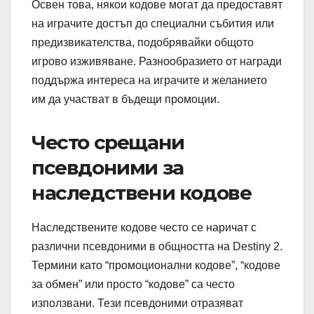
Освен това, някои кодове могат да предоставят
на играчите достъп до специални събития или
предизвикателства, подобрявайки общото
игрово изживяване. Разнообразието от награди
поддържа интереса на играчите и желанието
им да участват в бъдещи промоции.
Често срещани
псевдоними за
наследствени кодове
Наследствените кодове често се наричат с
различни псевдоними в общността на Destiny 2.
Термини като “промоционални кодове”, “кодове
за обмен” или просто “кодове” са често
използвани. Тези псевдоними отразяват