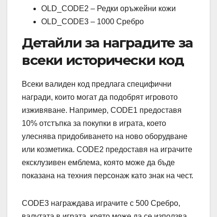
OLD_CODE2 – Редки оръжейни кожи
OLD_CODE3 – 1000 Сребро
Детайли за наградите за
всеки исторически код
Всеки валиден код предлага специфични
награди, които могат да подобрят игровото
изживяване. Например, CODE1 предоставя
10% отстъпка за покупки в играта, което
улеснява придобиването на ново оборудване
или козметика. CODE2 предоставя на играчите
ексклузивен емблема, която може да бъде
показана на техния персонаж като знак на чест.
CODE3 награждава играчите с 500 Сребро,
валутата в играта, която може да се използва