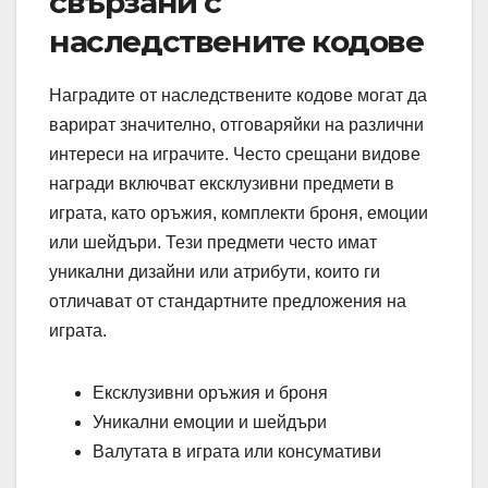
свързани с
наследствените кодове
Наградите от наследствените кодове могат да
варират значително, отговаряйки на различни
интереси на играчите. Често срещани видове
награди включват ексклузивни предмети в
играта, като оръжия, комплекти броня, емоции
или шейдъри. Тези предмети често имат
уникални дизайни или атрибути, които ги
отличават от стандартните предложения на
играта.
Ексклузивни оръжия и броня
Уникални емоции и шейдъри
Валутата в играта или консумативи