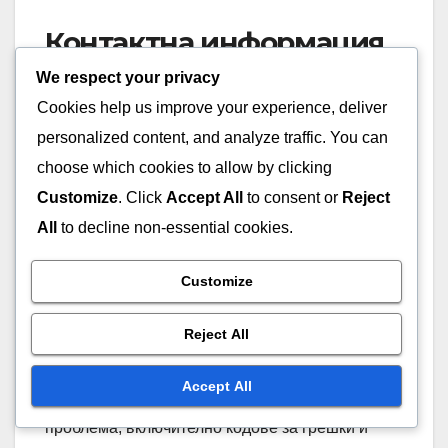
Контактна информация
за клиентска поддръжка
We respect your privacy
Cookies help us improve your experience, deliver
Ако играчите не могат да разрешат проблемите
personalized content, and analyze traffic. You can
си чрез наличните ресурси, свързването с
choose which cookies to allow by clicking
клиентската поддръжка на Bungie е
Customize
. Click
Accept All
to consent or
Reject
следващата стъпка. Играчите могат да намерят
All
to decline non-essential cookies.
контактна информация на официалната
страница за поддръжка, която включва опции
Customize
за подаване на билети и помощ в реално
време.
Reject All
Когато се свързвате, полезно е да
Accept All
предоставите конкретни подробности относно
проблема, включително кодове за грешки и