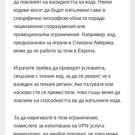
да повлияят на валидността на кода. Някои
кодове могат да бъдат изпълнени само в
специфични географски области поради
лицензионни споразумения или
промоционални ограничения. Например, код,
предназначен за играчи в Северна Америка,
може да не работи за тези в Европа.
Играчите трябва да проверят условията,
свързани с техния код, за да се уверят, че е
валиден за техния регион. Ако пътувате или
наскоро сте се преместили, това също може да
повлияе на способността ви да изпълните кода.
За да навигирате в тези ограничения,
помислете за използване на VPN услуга
внимателно, но имайте предвид, че това може