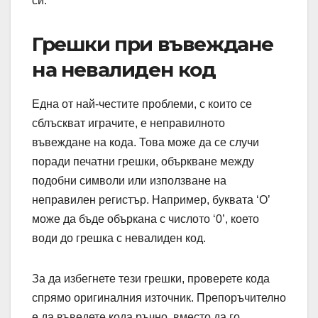
си.
Грешки при въвеждане
на невалиден код
Една от най-честите проблеми, с които се
сблъскват играчите, е неправилното
въвеждане на кода. Това може да се случи
поради печатни грешки, объркване между
подобни символи или използване на
неправилен регистър. Например, буквата ‘O’
може да бъде объркана с числото ‘0’, което
води до грешка с невалиден код.
За да избегнете тези грешки, проверете кода
спрямо оригиналния източник. Препоръчително
е да въведете кода ръчно, вместо да го