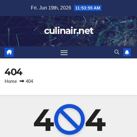
Skip
Fri. Jun 19th, 2026
11:53:55 AM
to
content
culinair.net
404
Home
404
4
4