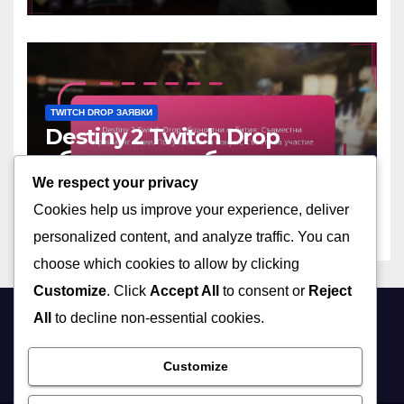
TWITCH DROP ЗАЯВКИ
Destiny 2 Twitch Drop
общностни събития:
Съвместни стрийминг
We respect your privacy
11/03/2026
МАРКУС АЛАРИК
сесии, Получаване на
Cookies help us improve your experience, deliver
бонуси, Съвети за участие
personalized content, and analyze traffic. You can
choose which cookies to allow by clicking
Customize
. Click
Accept All
to consent or
Reject
All
to decline non-essential cookies.
culinair.net
Customize