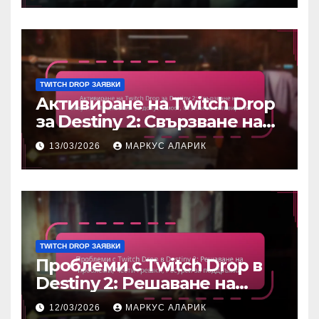
получаване
TWITCH DROP ЗАЯВКИ
Активиране на Twitch Drop
за Destiny 2: Свързване на
акаунти, Изисквания за
13/03/2026
МАРКУС АЛАРИК
допустимост, Стъпки за
активиране
TWITCH DROP ЗАЯВКИ
Проблеми с Twitch Drop в
Destiny 2: Решаване на
проблеми, Чести грешки,
12/03/2026
МАРКУС АЛАРИК
Ресурси за поддръжка